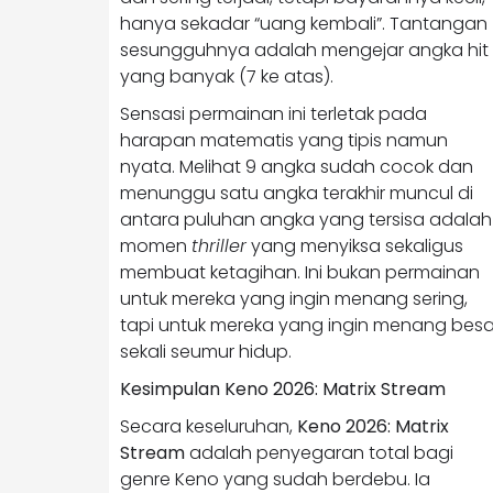
hanya sekadar “uang kembali”. Tantangan
sesungguhnya adalah mengejar angka hit
yang banyak (7 ke atas).
Sensasi permainan ini terletak pada
harapan matematis yang tipis namun
nyata. Melihat 9 angka sudah cocok dan
menunggu satu angka terakhir muncul di
antara puluhan angka yang tersisa adalah
momen
thriller
yang menyiksa sekaligus
membuat ketagihan. Ini bukan permainan
untuk mereka yang ingin menang sering,
tapi untuk mereka yang ingin menang besa
sekali seumur hidup.
Kesimpulan Keno 2026: Matrix Stream
Secara keseluruhan,
Keno 2026: Matrix
Stream
adalah penyegaran total bagi
genre Keno yang sudah berdebu. Ia