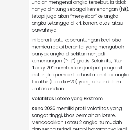
undian mengenai angka tersebut, ia tidak
hanya dihitung sebagai kemenangan (hit),
tetapi juga akan “menyebar” ke angka-
angka tetangga di kiri, kanan, atas, atau
bawahnya.
Ini berarti satu keberuntungan kecil bisa
memicu reaksi berantai yang mengubah
banyak angka di sekitar menjadi
kemenangan (“hit”) gratis. Selain itu, fitur
“Lucky 20” memberikan jackpot progresif
instan jika pemain berhasil menebak angka
terakhir (bola ke-20) yang keluar dalam
urutan undian.
Volatilitas Lotere yang Ekstrem
Keno 2026
memiliki profil volatilitas yang
sangat tinggi, khas permainan lotere.
Mencocokkan 1 atau 2 angka itu mudah
dan sering terjadi, tetapi bayarannya kecil,