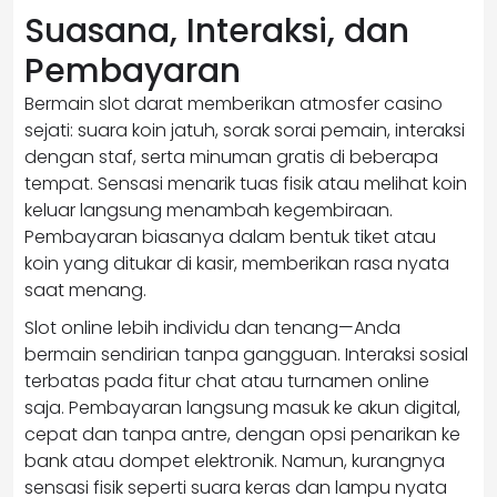
Suasana, Interaksi, dan
Pembayaran
Bermain slot darat memberikan atmosfer casino
sejati: suara koin jatuh, sorak sorai pemain, interaksi
dengan staf, serta minuman gratis di beberapa
tempat. Sensasi menarik tuas fisik atau melihat koin
keluar langsung menambah kegembiraan.
Pembayaran biasanya dalam bentuk tiket atau
koin yang ditukar di kasir, memberikan rasa nyata
saat menang.
Slot online lebih individu dan tenang—Anda
bermain sendirian tanpa gangguan. Interaksi sosial
terbatas pada fitur chat atau turnamen online
saja. Pembayaran langsung masuk ke akun digital,
cepat dan tanpa antre, dengan opsi penarikan ke
bank atau dompet elektronik. Namun, kurangnya
sensasi fisik seperti suara keras dan lampu nyata