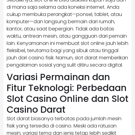
di mana saja selama ada koneksi internet. Anda
cukup membuka perangkat—ponsel, tablet, atau
komputer—dan langsung bermain dari rumah,
kantor, atau saat bepergian. Tidak ada batas
waktu, antrean mesin, atau gangguan dari pemain
lain. Kenyamanan ini membuat slot online jauh lebih
fleksibel, terutama bagi yang sibuk atau tinggal
jauh dari casino fisik. Namun, slot darat memberikan
pengalaman sosial yang sulit ditiru secara digital.
Variasi Permainan dan
Fitur Teknologi: Perbedaan
Slot Casino Online dan Slot
Casino Darat
Slot darat biasanya terbatas pada jumlah mesin
fisik yang tersedia di casino. Meski ada ratusan
mesin, variasi tema dan jenis tetap lebih sedikit