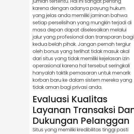
jumlah tertentu. Hal ini sangat penting
karena dengan adanya payung hukum
yang jelas anda memiliki jaminan bahwa
setiap perselisihan yang mungkin terjadi di
masa depan dapat diselesaikan melalui
jalur yang profesional dan transparan bagi
kedua belah pihak. Jangan pernah tergiur
oleh bonus yang terlihat tidak masuk akal
dari situs yang tidak memiliki kejelasan izin
operasional karena hal tersebut seringkali
hanyalah taktik pemasaran untuk menarik
korban baru ke dalam sistem mereka yang
tidak aman bagi privasi anda.
Evaluasi Kualitas
Layanan Transaksi Da
Dukungan Pelanggan
Situs yang memiliki kredibilitas tinggi pasti