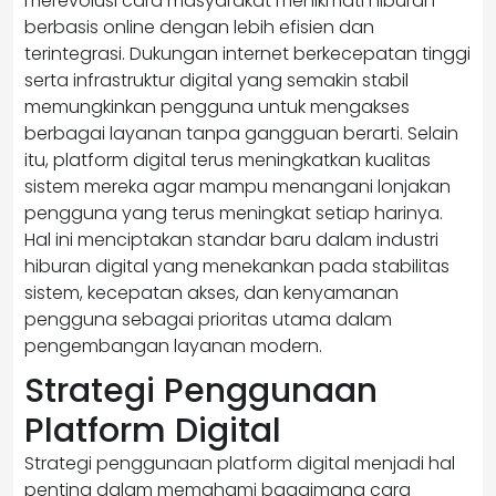
merevolusi cara masyarakat menikmati hiburan
berbasis online dengan lebih efisien dan
terintegrasi. Dukungan internet berkecepatan tinggi
serta infrastruktur digital yang semakin stabil
memungkinkan pengguna untuk mengakses
berbagai layanan tanpa gangguan berarti. Selain
itu, platform digital terus meningkatkan kualitas
sistem mereka agar mampu menangani lonjakan
pengguna yang terus meningkat setiap harinya.
Hal ini menciptakan standar baru dalam industri
hiburan digital yang menekankan pada stabilitas
sistem, kecepatan akses, dan kenyamanan
pengguna sebagai prioritas utama dalam
pengembangan layanan modern.
Strategi Penggunaan
Platform Digital
Strategi penggunaan platform digital menjadi hal
penting dalam memahami bagaimana cara