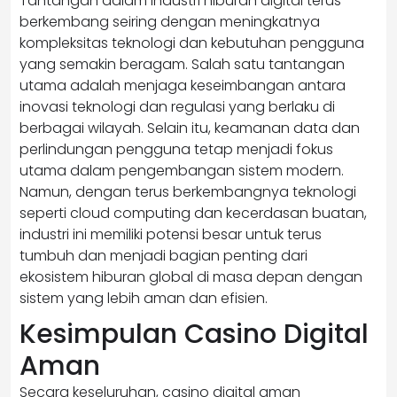
Tantangan dalam industri hiburan digital terus
berkembang seiring dengan meningkatnya
kompleksitas teknologi dan kebutuhan pengguna
yang semakin beragam. Salah satu tantangan
utama adalah menjaga keseimbangan antara
inovasi teknologi dan regulasi yang berlaku di
berbagai wilayah. Selain itu, keamanan data dan
perlindungan pengguna tetap menjadi fokus
utama dalam pengembangan sistem modern.
Namun, dengan terus berkembangnya teknologi
seperti cloud computing dan kecerdasan buatan,
industri ini memiliki potensi besar untuk terus
tumbuh dan menjadi bagian penting dari
ekosistem hiburan global di masa depan dengan
sistem yang lebih aman dan efisien.
Kesimpulan Casino Digital
Aman
Secara keseluruhan, casino digital aman