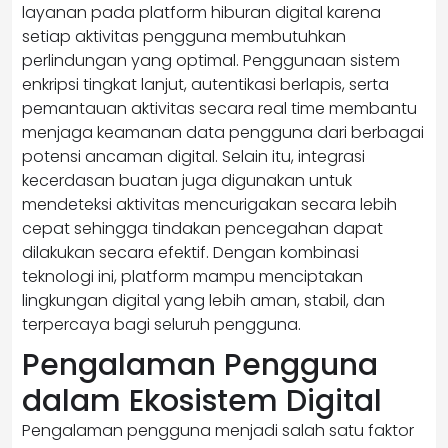
layanan pada platform hiburan digital karena
setiap aktivitas pengguna membutuhkan
perlindungan yang optimal. Penggunaan sistem
enkripsi tingkat lanjut, autentikasi berlapis, serta
pemantauan aktivitas secara real time membantu
menjaga keamanan data pengguna dari berbagai
potensi ancaman digital. Selain itu, integrasi
kecerdasan buatan juga digunakan untuk
mendeteksi aktivitas mencurigakan secara lebih
cepat sehingga tindakan pencegahan dapat
dilakukan secara efektif. Dengan kombinasi
teknologi ini, platform mampu menciptakan
lingkungan digital yang lebih aman, stabil, dan
terpercaya bagi seluruh pengguna.
Pengalaman Pengguna
dalam Ekosistem Digital
Pengalaman pengguna menjadi salah satu faktor