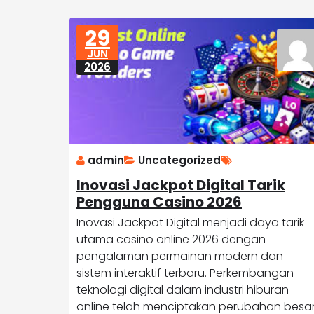
29
JUN
2026
admin
Uncategorized
Inovasi Jackpot Digital Tarik
Pengguna Casino 2026
Inovasi Jackpot Digital menjadi daya tarik
utama casino online 2026 dengan
pengalaman permainan modern dan
sistem interaktif terbaru. Perkembangan
teknologi digital dalam industri hiburan
online telah menciptakan perubahan besa