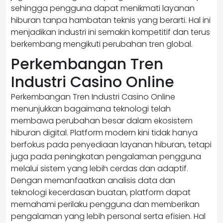
sehingga pengguna dapat menikmati layanan
hiburan tanpa hambatan teknis yang berarti. Hal ini
menjadikan industri ini semakin kompetitif dan terus
berkembang mengikuti perubahan tren global.
Perkembangan Tren
Industri Casino Online
Perkembangan Tren Industri Casino Online
menunjukkan bagaimana teknologi telah
membawa perubahan besar dalam ekosistem
hiburan digital. Platform modern kini tidak hanya
berfokus pada penyediaan layanan hiburan, tetapi
juga pada peningkatan pengalaman pengguna
melalui sistem yang lebih cerdas dan adaptif.
Dengan memanfaatkan analisis data dan
teknologi kecerdasan buatan, platform dapat
memahami perilaku pengguna dan memberikan
pengalaman yang lebih personal serta efisien. Hal