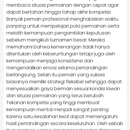
membaca situasi permainan dengan cepat agar
dapat bertahan hingga tahap akhir kompetisi.
Banyak pemain profesional menghabiskan waktu
panjang untuk mempelajari pola permainan serta
melatih kemampuan pengambilan keputusan
sebelum mengikuti turnamen besar. Mereka
memahami bahwa kemenangan tidak hanya
ditentukan oleh keberuntungan tetapi juga oleh
kemampuan menjaga konsistensi dan
mengendalikan emosi selama pertandingan
berlangsung. Selain itu pemain yang sukses
biasanya memiliki strategi fleksibel sehingga dapat
menyesuaikan gaya bermain sesuai kondisi lawan
dan situasi permainan yang terus berubah.
Tekanan kompetisi yang tinggi membuat
kemampuan mental menjadi sangat penting
karena satu kesalahan kecil dapat memengaruhi
hasil pertandingan secara keseluruhan. Oleh sebab