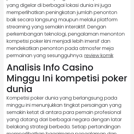
yang digelar di berbagai lokasi dunia ini juga
memperlihatkan peningkatan jumlah penonton
baik secara langsung maupun melalui platform
streaming yang semakin interaktif. Dengan
perkembangan teknologi, pengalaman menonton
kompetisi poker kini menjadi lebih imersif dan
mendekatkan penonton pada atmosfer meja
permainan yang sesungguhnya.
review komik
Analisis Info Casino
Minggu Ini kompetisi poker
dunia
Kompetisi poker dunia yang berlangsung pada
minggu ini menunjukkan tingkat persaingan yang
semakin ketat di antara para pemain profesional
yang datang dari berbagai negara dengan latar
belakang strategi berbeda. Setiap pertandingan
memperlihatkan bagaimana pengalaman dan