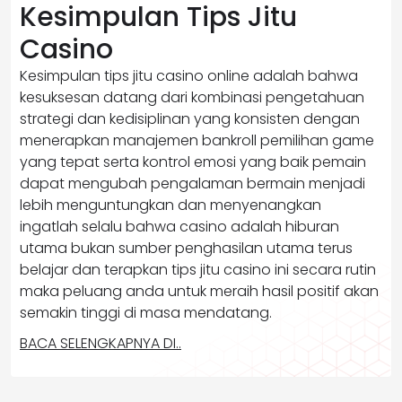
Kesimpulan Tips Jitu
Casino
Kesimpulan tips jitu casino online adalah bahwa
kesuksesan datang dari kombinasi pengetahuan
strategi dan kedisiplinan yang konsisten dengan
menerapkan manajemen bankroll pemilihan game
yang tepat serta kontrol emosi yang baik pemain
dapat mengubah pengalaman bermain menjadi
lebih menguntungkan dan menyenangkan
ingatlah selalu bahwa casino adalah hiburan
utama bukan sumber penghasilan utama terus
belajar dan terapkan tips jitu casino ini secara rutin
maka peluang anda untuk meraih hasil positif akan
semakin tinggi di masa mendatang.
BACA SELENGKAPNYA DI..