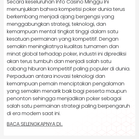
Secara keseluruhan Info Casino Minggu Ini
menunjukkan bahwa kompetisi poker dunia terus
berkembang menjadi ajang bergengsi yang
menggabungkan strategi, teknologi, dan
kemampuan mental tingkat tinggi dalam satu
kesatuan permainan yang kompetitif. Dengan
semakin meningkatnya kualitas turnamen dan
minat global terhadap poker, industri ini diprediksi
akan terus tumbuh dan menjadi salah satu
cabang hiburan kompetitif paling populer di dunia.
Perpaduan antara inovasi teknologi dan
kemampuan pemain menciptakan pengalaman
yang semakin menarik baik bagi peserta maupun
penonton sehingga menjadikan poker sebagai
salah satu permainan strategi paling berpengaruh
di era modern saat ini.
BACA SELENGKAPNYA DI..