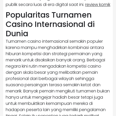
publik secara luas di era digital saat ini.
review komik
Popularitas Turnamen
Casino Internasional di
Dunia
Turnamen casino internasional semakin populer
karena mampu menghadirkan kombinasi antara
hiburan kompetisi dan strategi permainan yang
menarik untuk disaksikan banyak orang. Berbagai
negara kini rutin mengadakan kompetisi casino
dengan skala besar yang melibatkan pemain
profesional dari berbagai wilayah sehingga
suasana persaingan terasa semakin ketat dan
menarik. Banyak pemain mengikuti turnamen bukan
hanya untuk mengejar hadiah besar tetapi juga
untuk membuktikan kemampuan mereka di
hadapan peserta lain yang memiliki pengalaman
tinggi. Selain itu penonton juga tertarik melihat