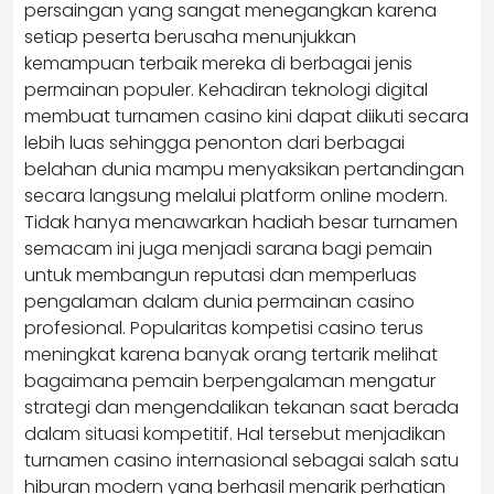
persaingan yang sangat menegangkan karena
setiap peserta berusaha menunjukkan
kemampuan terbaik mereka di berbagai jenis
permainan populer. Kehadiran teknologi digital
membuat turnamen casino kini dapat diikuti secara
lebih luas sehingga penonton dari berbagai
belahan dunia mampu menyaksikan pertandingan
secara langsung melalui platform online modern.
Tidak hanya menawarkan hadiah besar turnamen
semacam ini juga menjadi sarana bagi pemain
untuk membangun reputasi dan memperluas
pengalaman dalam dunia permainan casino
profesional. Popularitas kompetisi casino terus
meningkat karena banyak orang tertarik melihat
bagaimana pemain berpengalaman mengatur
strategi dan mengendalikan tekanan saat berada
dalam situasi kompetitif. Hal tersebut menjadikan
turnamen casino internasional sebagai salah satu
hiburan modern yang berhasil menarik perhatian