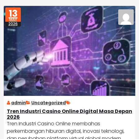
13
MAY
2026
admin
Uncategorized
Tren Industri Casino Online Digital Masa Depan
2026
Tren Industri Casino Online membahas
perkembangan hiburan digital, inovasi teknologi,
dan perubahan platform virtual global modern