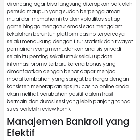
dirancang agar bisa langsung diterapkan baik oleh
pemula maupun yang sudah berpengalaman
mulai dari memahami rtp dan volatilitas setiap
game hingga mengatur emosi saat mengalami
kekalahan beruntun platform casino terpercaya
selalu mendukung dengan fitur statistik dan riwayat
permainan yang memudahkan analisis pribadi
selain itu penting sekali untuk selalu update
informasi promo terbaru karena bonus yang
dimanfaatkan dengan benar dapat menjadi
modal tambahan yang sangat berharga dengan
konsisten menerapkan tips jitu casino online anda
akan melihat perubahan positif dalam hasil
bermain dan durasi sesi yang lebih panjang tanpa
stres berlebih.
review komik
Manajemen Bankroll yang
Efektif