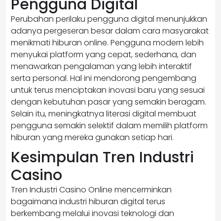
Pengguna Digital
Perubahan perilaku pengguna digital menunjukkan
adanya pergeseran besar dalam cara masyarakat
menikmati hiburan online. Pengguna modern lebih
menyukai platform yang cepat, sederhana, dan
menawarkan pengalaman yang lebih interaktif
serta personal. Hal ini mendorong pengembang
untuk terus menciptakan inovasi baru yang sesuai
dengan kebutuhan pasar yang semakin beragam.
Selain itu, meningkatnya literasi digital membuat
pengguna semakin selektif dalam memilih platform
hiburan yang mereka gunakan setiap hari.
Kesimpulan Tren Industri
Casino
Tren Industri Casino Online mencerminkan
bagaimana industri hiburan digital terus
berkembang melalui inovasi teknologi dan