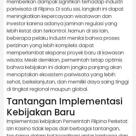
memberikan dampak signifikan terhadap industri
pariwisata di Filipina. Di satu sisi, langkah ini dapat
meningkatkan kepercayaan wisatawan dan
investor karena adanya jaminan regulasi yang
lebih ketat dan terkontrol. Namun di sisi lain,
beberapa pelaku industri menilai bahwa proses
perizinan yang lebih kompleks dapat
memperlambat ekspansi proyek baru di kawasan
wisata. Meski demikian, pemerintah tetap optimis
bahwa kebijakan ini dalam jangka panjang akan
menciptakan ekosistem pariwisata yang lebih
sehat, berkelanjutan, dan memiliki daya saing tinggi
di tingkat regional maupun global.
Tantangan Implementasi
Kebijakan Baru
Implementasi kebijakan Pemerintah Filipina Perketat
Izin Kasino tidak lepas dari berbagai tantangan,
terutama dalam hal koordinasi antar lembaga dan