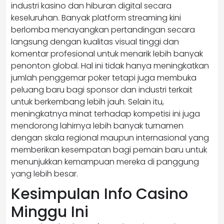
industri kasino dan hiburan digital secara
keseluruhan. Banyak platform streaming kini
berlomba menayangkan pertandingan secara
langsung dengan kualitas visual tinggi dan
komentar profesional untuk menarik lebih banyak
penonton global. Hal ini tidak hanya meningkatkan
jumlah penggemar poker tetapi juga membuka
peluang baru bagi sponsor dan industri terkait
untuk berkembang lebih jauh. Selain itu,
meningkatnya minat terhadap kompetisi ini juga
mendorong lahirnya lebih banyak turnamen
dengan skala regional maupun internasional yang
memberikan kesempatan bagi pemain baru untuk
menunjukkan kemampuan mereka di panggung
yang lebih besar.
Kesimpulan Info Casino
Minggu Ini