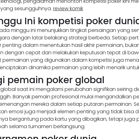
teknologi, pengalaman menonton kompetisi poker kini men
 yang sesungguhnya.
review komik
inggu Ini kompetisi poker duni
ada minggu ini menunjukkan tingkat persaingan yang sem
gara dengan latar belakang strategi berbeda. Setiap 
r penting dalam menentukan hasil akhir permainan, buk
engan cepat dan melakukan keputusan tepat di bawah
ormat permainan yang digunakan dalam kompetisi juga men
enciptakan dinamika permainan yang lebih menarik untuk d
i pemain poker global
global saat ini mengalami perubahan signifikan seiring 
nggih. Banyak pemain profesional mulai mengandalkan 
kemenangan mereka dalam setiap putaran permainan. Sel
 emosi juga menjadi elemen penting yang tidak bisa dia
anya bergantung pada kartu yang dibagikan, tetapi jug
ubah selama turnamen berlangsung.