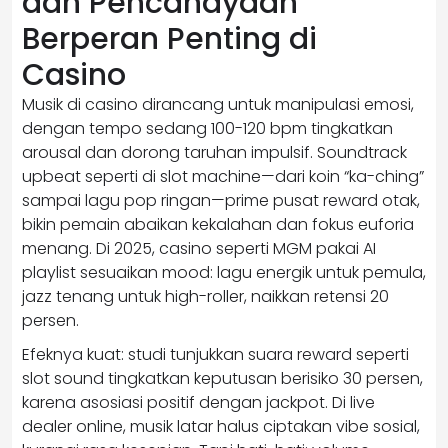
dan Pencahayaan
Berperan Penting di
Casino
Musik di casino dirancang untuk manipulasi emosi,
dengan tempo sedang 100-120 bpm tingkatkan
arousal dan dorong taruhan impulsif. Soundtrack
upbeat seperti di slot machine—dari koin “ka-ching”
sampai lagu pop ringan—prime pusat reward otak,
bikin pemain abaikan kekalahan dan fokus euforia
menang. Di 2025, casino seperti MGM pakai AI
playlist sesuaikan mood: lagu energik untuk pemula,
jazz tenang untuk high-roller, naikkan retensi 20
persen.
Efeknya kuat: studi tunjukkan suara reward seperti
slot sound tingkatkan keputusan berisiko 30 persen,
karena asosiasi positif dengan jackpot. Di live
dealer online, musik latar halus ciptakan vibe sosial,