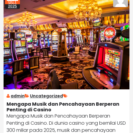
OCT
2025
admin
Uncategorized
Mengapa Musik dan Pencahayaan Berperan
Penting di Casino
Mengapa Musik dan Pencahayaan Berperan
Penting di Casino. Di dunia casino yang bernilai USD
300 miliar pada 2025, musik dan pencahayaan