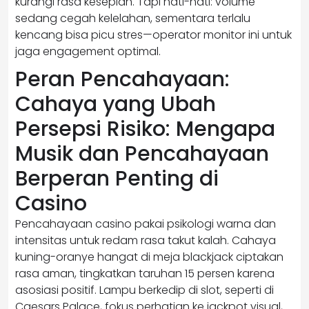
kurangi rasa kesepian. Tapi hati-hati: volume
sedang cegah kelelahan, sementara terlalu
kencang bisa picu stres—operator monitor ini untuk
jaga engagement optimal.
Peran Pencahayaan:
Cahaya yang Ubah
Persepsi Risiko: Mengapa
Musik dan Pencahayaan
Berperan Penting di
Casino
Pencahayaan casino pakai psikologi warna dan
intensitas untuk redam rasa takut kalah. Cahaya
kuning-oranye hangat di meja blackjack ciptakan
rasa aman, tingkatkan taruhan 15 persen karena
asosiasi positif. Lampu berkedip di slot, seperti di
Caesars Palace, fokus perhatian ke jackpot visual,