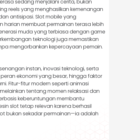
erasa sedang menjalani cerita, bukan
ding reels yang menghasilkan kemenangan
n antisipasi. Slot mobile yang
amen harian membuat permainan terasa lebih
ik generasi muda yang terbiasa dengan game
. Perkembangan teknologi juga memastikan
ggi tanpa mengorbankan kepercayaan pemain.
enangan instan, inovasi teknologi, serta
 peran ekonomi yang besar, hingga faktor
i. Fitur-fitur modern seperti animasi
, melainkan tentang momen relaksasi dan
 berbasis keberuntungan membantu
in slot tetap relevan karena berhasil
ot bukan sekadar permainan—ia adalah