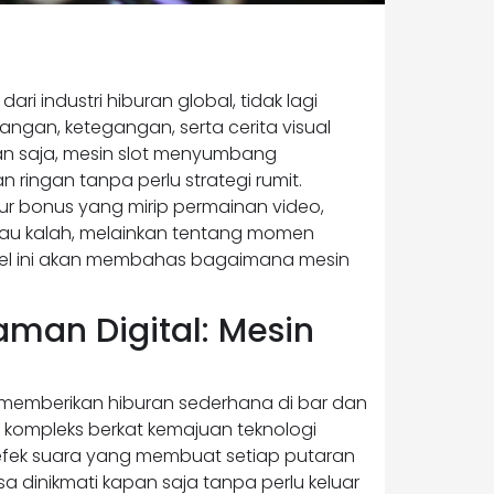
ari industri hiburan global, tidak lagi
gan, ketegangan, serta cerita visual
pan saja, mesin slot menyumbang
 ringan tanpa perlu strategi rumit.
ur bonus yang mirip permainan video,
atau kalah, melainkan tentang momen
Artikel ini akan membahas bagaimana mesin
aman Digital: Mesin
memberikan hiburan sederhana di bar dan
h kompleks berkat kemajuan teknologi
a efek suara yang membuat setiap putaran
isa dinikmati kapan saja tanpa perlu keluar