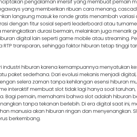
i menciptakan pengalaman imersif yang membuat pemain m
 megaways yang memberikan ribuan cara menang, casca
kan langsung masuk ke ronde gratis menambah variasi da
grasi dengan fitur sosial seperti leaderboard atau turn
anya meningkatkan durasi bermain, melainkan juga menar
hiburan digital lain seperti game mobile atau streaming
 serta RTP transparan, sehingga faktor hiburan tetap tin
ari industri hiburan karena kemampuannya menyatukan kes
 paket sederhana. Dari evolusi mekanis menjadi digital,
i dengan selera zaman tanpa kehilangan esensi hiburan murn
 interaktif membuat slot tidak lagi hanya soal taruhan
aja. Bagi pemain, memahami bahwa slot adalah hiburan
an tanpa tekanan berlebih. Di era digital saat ini, mes
an manusia akan hiburan ringan dan menyenangkan. Sl
erus berkembang.