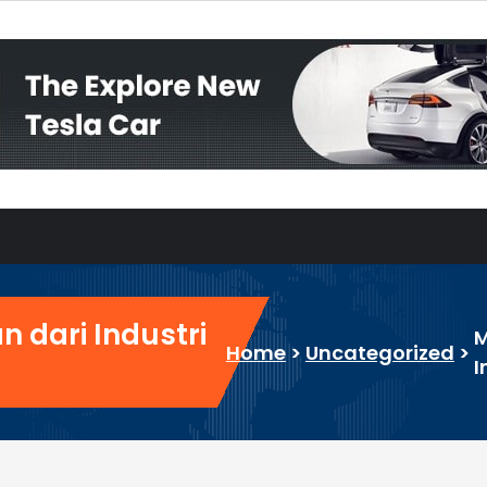
n dari Industri
M
Home
>
Uncategorized
>
I