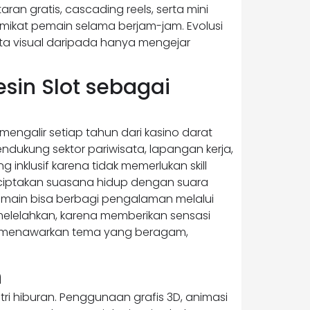
ran gratis, cascading reels, serta mini
emikat pemain selama berjam-jam. Evolusi
ta visual daripada hanya mengejar
sin Slot sebagai
mengalir setiap tahun dari kasino darat
ndukung sektor pariwisata, lapangan kerja,
 inklusif karena tidak memerlukan skill
enciptakan suasana hidup dengan suara
pemain bisa berbagi pengalaman melalui
 melelahkan, karena memberikan sensasi
odern menawarkan tema yang beragam,
n
i hiburan. Penggunaan grafis 3D, animasi