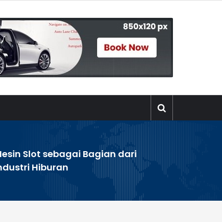
esin Slot sebagai Bagian dari
ndustri Hiburan