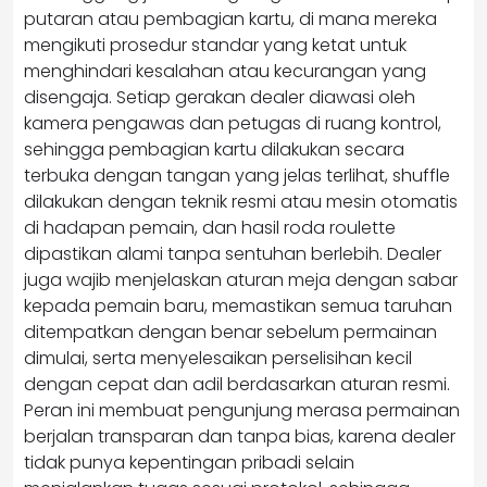
putaran atau pembagian kartu, di mana mereka
mengikuti prosedur standar yang ketat untuk
menghindari kesalahan atau kecurangan yang
disengaja. Setiap gerakan dealer diawasi oleh
kamera pengawas dan petugas di ruang kontrol,
sehingga pembagian kartu dilakukan secara
terbuka dengan tangan yang jelas terlihat, shuffle
dilakukan dengan teknik resmi atau mesin otomatis
di hadapan pemain, dan hasil roda roulette
dipastikan alami tanpa sentuhan berlebih. Dealer
juga wajib menjelaskan aturan meja dengan sabar
kepada pemain baru, memastikan semua taruhan
ditempatkan dengan benar sebelum permainan
dimulai, serta menyelesaikan perselisihan kecil
dengan cepat dan adil berdasarkan aturan resmi.
Peran ini membuat pengunjung merasa permainan
berjalan transparan dan tanpa bias, karena dealer
tidak punya kepentingan pribadi selain