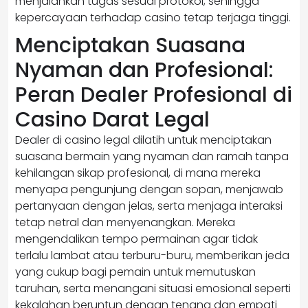
menjalankan tugas sesuai protokol, sehingga
kepercayaan terhadap casino tetap terjaga tinggi.
Menciptakan Suasana
Nyaman dan Profesional:
Peran Dealer Profesional di
Casino Darat Legal
Dealer di casino legal dilatih untuk menciptakan
suasana bermain yang nyaman dan ramah tanpa
kehilangan sikap profesional, di mana mereka
menyapa pengunjung dengan sopan, menjawab
pertanyaan dengan jelas, serta menjaga interaksi
tetap netral dan menyenangkan. Mereka
mengendalikan tempo permainan agar tidak
terlalu lambat atau terburu-buru, memberikan jeda
yang cukup bagi pemain untuk memutuskan
taruhan, serta menangani situasi emosional seperti
kekalahan beruntun dengan tenang dan empati