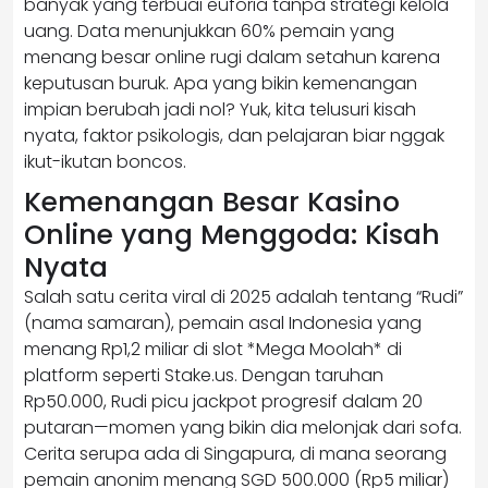
banyak yang terbuai euforia tanpa strategi kelola
uang. Data menunjukkan 60% pemain yang
menang besar online rugi dalam setahun karena
keputusan buruk. Apa yang bikin kemenangan
impian berubah jadi nol? Yuk, kita telusuri kisah
nyata, faktor psikologis, dan pelajaran biar nggak
ikut-ikutan boncos.
Kemenangan Besar Kasino
Online yang Menggoda: Kisah
Nyata
Salah satu cerita viral di 2025 adalah tentang “Rudi”
(nama samaran), pemain asal Indonesia yang
menang Rp1,2 miliar di slot *Mega Moolah* di
platform seperti Stake.us. Dengan taruhan
Rp50.000, Rudi picu jackpot progresif dalam 20
putaran—momen yang bikin dia melonjak dari sofa.
Cerita serupa ada di Singapura, di mana seorang
pemain anonim menang SGD 500.000 (Rp5 miliar)