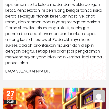
opsi aman, serta kelola modal dan waktu dengan
ketat. Pendekatan ini beri ruang belajar tanpa risiko
berat, sekaligus nikmati keseruan host live, chat
ramai, dan momen bonus yang menggemparkan.
Game show live dirancang inklusif, sehingga
pemula bisa cepat nyaman dan bahkan dapat
untung kecil di sesi awal. Pada akhirnya, kunci
sukses adalah prioritaskan hiburan dan disiplin—
dengan begitu, setiap sesi akan jadi pengalaman
menyenangkan yang bikin ingin kembali lagi tanpa
penyesalan.
BACA SELENGKAPNYA DI…
27
DEC
2025