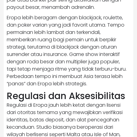
payout besar, menambah adrenalin.
Eropa lebih beragam dengan blackjack, roulette,
dan poker varian yang jadi favorit utama. Tempo
permainan lebih lambat dan terkendali,
memberikan ruang bagi pemain untuk berpikir
strategi, terutama di blackjack dengan aturan
surrender atau insurance. Game show interaktif
dengan roda besar dan multiplier juga populer,
tapi tetap menjaga ritme yang tidak terburu-buru.
Perbedaan tempo ini membuat Asia terasa lebih
“panas” dan Eropa lebih strategis.
Regulasi dan Aksesibilitas
Regulasi di Eropa jauh lebih ketat dengan lisensi
dari otoritas ternama yang mewajibkan verifikasi
identitas, batas deposit, dan alat pencegahan
kecanduan. Studio biasanya beroperasi dari
wilayah berlisensi seperti Malta atau Isle of Man,