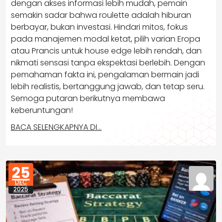
dengan akses informasi lebih mudah, pemain
semakin sadar bahwa roulette adalah hiburan
berbayar, bukan investasi. Hindari mitos, fokus
pada manajemen modal ketat, pilih varian Eropa
atau Prancis untuk house edge lebih rendah, dan
nikmati sensasi tanpa ekspektasi berlebih. Dengan
pemahaman fakta ini, pengalaman bermain jadi
lebih realistis, bertanggung jawab, dan tetap seru.
Semoga putaran berikutnya membawa
keberuntungan!
BACA SELENGKAPNYA DI…
25
DEC
2025