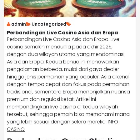
admin
Uncategorized
Perbandingan Live Casino Asia dan Eropa
Perbandingan Live Casino Asia dan Eropa. Live
casino semakin mendunia pada akhir 2025,
dengan dua wilayah utama yang mendominasi:
Asia dan Eropa. Kedua benua ini menawarkan
pengalaman berbeda, mulai dari gaya dealer
hingga jenis permainan yang populer. Asia dikenal
dengan tempo cepat dan fokus pada permainan
tradisional, sementara Eropa menonjolkan nuansa
premium dan regulasi ketat. Artikel ini
membandingkan live casino di kedua wilayah
tersebut, sehingga pemain bisa memahami mana
yang lebih sesuai dengan selera mereka.
INFO
CASINO