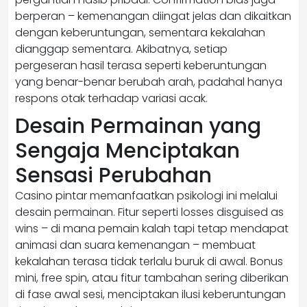
berperan – kemenangan diingat jelas dan dikaitkan
dengan keberuntungan, sementara kekalahan
dianggap sementara. Akibatnya, setiap
pergeseran hasil terasa seperti keberuntungan
yang benar-benar berubah arah, padahal hanya
respons otak terhadap variasi acak.
Desain Permainan yang
Sengaja Menciptakan
Sensasi Perubahan
Casino pintar memanfaatkan psikologi ini melalui
desain permainan. Fitur seperti losses disguised as
wins – di mana pemain kalah tapi tetap mendapat
animasi dan suara kemenangan – membuat
kekalahan terasa tidak terlalu buruk di awal. Bonus
mini, free spin, atau fitur tambahan sering diberikan
di fase awal sesi, menciptakan ilusi keberuntungan