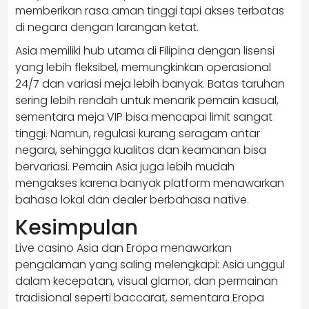
memberikan rasa aman tinggi tapi akses terbatas
di negara dengan larangan ketat.
Asia memiliki hub utama di Filipina dengan lisensi
yang lebih fleksibel, memungkinkan operasional
24/7 dan variasi meja lebih banyak. Batas taruhan
sering lebih rendah untuk menarik pemain kasual,
sementara meja VIP bisa mencapai limit sangat
tinggi. Namun, regulasi kurang seragam antar
negara, sehingga kualitas dan keamanan bisa
bervariasi. Pemain Asia juga lebih mudah
mengakses karena banyak platform menawarkan
bahasa lokal dan dealer berbahasa native.
Kesimpulan
Live casino Asia dan Eropa menawarkan
pengalaman yang saling melengkapi: Asia unggul
dalam kecepatan, visual glamor, dan permainan
tradisional seperti baccarat, sementara Eropa