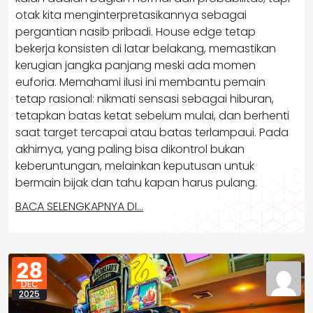
otak kita menginterpretasikannya sebagai
pergantian nasib pribadi. House edge tetap
bekerja konsisten di latar belakang, memastikan
kerugian jangka panjang meski ada momen
euforia. Memahami ilusi ini membantu pemain
tetap rasional: nikmati sensasi sebagai hiburan,
tetapkan batas ketat sebelum mulai, dan berhenti
saat target tercapai atau batas terlampaui. Pada
akhirnya, yang paling bisa dikontrol bukan
keberuntungan, melainkan keputusan untuk
bermain bijak dan tahu kapan harus pulang.
BACA SELENGKAPNYA DI…
28
DEC
2025