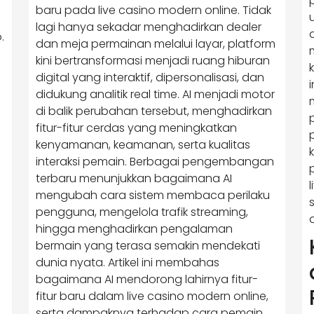
baru pada live casino modern online. Tidak
lagi hanya sekadar menghadirkan dealer
.
dan meja permainan melalui layar, platform
kini bertransformasi menjadi ruang hiburan
digital yang interaktif, dipersonalisasi, dan
didukung analitik real time. AI menjadi motor
di balik perubahan tersebut, menghadirkan
fitur-fitur cerdas yang meningkatkan
kenyamanan, keamanan, serta kualitas
interaksi pemain. Berbagai pengembangan
terbaru menunjukkan bagaimana AI
mengubah cara sistem membaca perilaku
pengguna, mengelola trafik streaming,
hingga menghadirkan pengalaman
bermain yang terasa semakin mendekati
dunia nyata. Artikel ini membahas
bagaimana AI mendorong lahirnya fitur-
fitur baru dalam live casino modern online,
serta dampaknya terhadap cara pemain