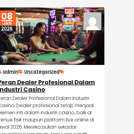
08
JAN
2026
admin
Uncategorized
Peran Dealer Profesional Dalam
Industri Casino
Peran Dealer Profesional Dalam Industri
Casino. Dealer profesional tetap menjadi
elemen inti dalam industri casino, baik di
venue fisik maupun platform live online di
awal 2026. Mereka bukan sekadar