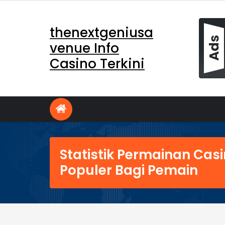
Skip
to
thenextgeniusa
content
venue Info
Casino Terkini
Statistik Permainan Casi
Populer Bagi Pemain