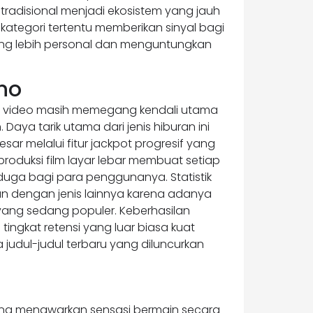
radisional menjadi ekosistem yang jauh
kategori tertentu memberikan sinyal bagi
ang lebih personal dan menguntungkan
no
lot video masih memegang kendali utama
aya tarik utama dari jenis hiburan ini
 melalui fitur jackpot progresif yang
produksi film layar lebar membuat setiap
uga bagi para penggunanya. Statistik
an dengan jenis lainnya karena adanya
yang sedang populer. Keberhasilan
ngkat retensi yang luar biasa kuat
udul-judul terbaru yang diluncurkan
r yang menawarkan sensasi bermain secara