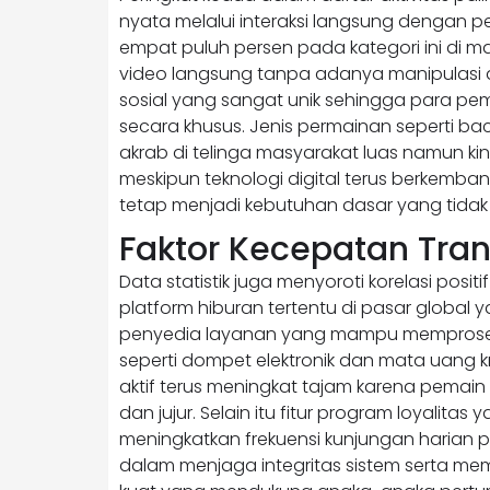
nyata melalui interaksi langsung dengan p
empat puluh persen pada kategori ini di 
video langsung tanpa adanya manipulasi a
sosial yang sangat unik sehingga para pema
secara khusus. Jenis permainan seperti b
akrab di telinga masyarakat luas namun kin
meskipun teknologi digital terus berkemba
tetap menjadi kebutuhan dasar yang tidak bi
Faktor Kecepatan Tran
Data statistik juga menyoroti korelasi pos
platform hiburan tertentu di pasar global
penyedia layanan yang mampu memproses
seperti dompet elektronik dan mata uang k
aktif terus meningkat tajam karena pemai
dan jujur. Selain itu fitur program loyali
meningkatkan frekuensi kunjungan harian p
dalam menjaga integritas sistem serta m