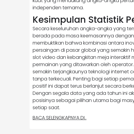
kuat yang mendukung angka-angka pertumbu
independen ternama.
Kesimpulan Statistik 
Secara keseluruhan angka-angka yang tersa
berada pada masa keemasannya dengan per
membuktikan bahwa kombinasi antara inov
persaingan di pasar global yang semakin
slot video dan kebangkitan meja interakti
permainan yang ditawarkan oleh operator. 
semakin terjangkaunya teknologi internet 
tanpa terkecuali. Penting bagi setiap p
positif ini dapat terus berlanjut secara 
Dengan segala data yang ada tahun ini aka
posisinya sebagai pilihan utama bagi m
setiap saat.
BACA SELENGKAPNYA DI..