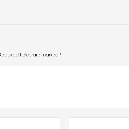
Required fields are marked
*