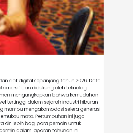
 dan slot digital sepanjang tahun 2026. Data
 imersif dan didukung oleh teknologi
u konsumen mengungkapkan bahwa kemudahan
l tertinggi dalam sejarah industri hiburan
yang mampu mengakomodasi selera generasi
memukau mata. Pertumbuhan ini juga
diri lebih bagi para pemain untuk
rcermin dalam laporan tahunan ini