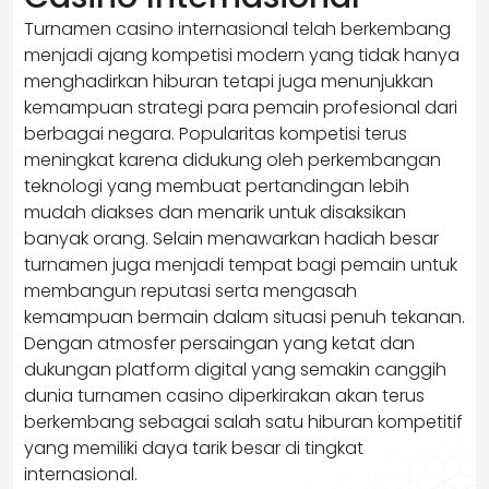
Turnamen casino internasional telah berkembang
menjadi ajang kompetisi modern yang tidak hanya
menghadirkan hiburan tetapi juga menunjukkan
kemampuan strategi para pemain profesional dari
berbagai negara. Popularitas kompetisi terus
meningkat karena didukung oleh perkembangan
teknologi yang membuat pertandingan lebih
mudah diakses dan menarik untuk disaksikan
banyak orang. Selain menawarkan hadiah besar
turnamen juga menjadi tempat bagi pemain untuk
membangun reputasi serta mengasah
kemampuan bermain dalam situasi penuh tekanan.
Dengan atmosfer persaingan yang ketat dan
dukungan platform digital yang semakin canggih
dunia turnamen casino diperkirakan akan terus
berkembang sebagai salah satu hiburan kompetitif
yang memiliki daya tarik besar di tingkat
internasional.