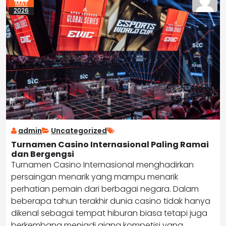
MAY
2026
admin
Uncategorized
Turnamen Casino Internasional Paling Ramai
dan Bergengsi
Turnamen Casino Internasional menghadirkan
persaingan menarik yang mampu menarik
perhatian pemain dari berbagai negara. Dalam
beberapa tahun terakhir dunia casino tidak hanya
dikenal sebagai tempat hiburan biasa tetapi juga
berkembang menjadi ajang kompetisi yang