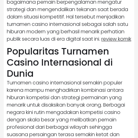
bagaimana pemain berpengalaman mengatur
strategi dan mengendalikan tekanan saat berada
dalam situasi kompetitif. Hal tersebut menjadikan
turnamen casino internasional sebagai salah satu
hiburan modern yang berhasil menarik perhatian
publik secara luas di era digital saat ini.
review komik
Popularitas Turnamen
Casino Internasional di
Dunia
Turnamen casino internasional semakin populer
karena mampu menghadirkan kombinasi antara
hiburan kompetisi dan strategi permainan yang
menarik untuk disaksikan banyak orang. Berbagai
negara kini rutin mengadakan kompetisi casino
dengan skala besar yang melibatkan pemain
profesional dari berbagai wilayah sehingga
suasana persaingan terasa semakin ketat dan