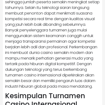
sehingga jumlah peserta semakin meningkat setiap
tahunnya. Selain itu teknologi siaran langsung
membuat penonton dapat menikmati suasana
kompetisi secara real time dengan kualitas visual
yang jauh lebih baik dibanding sebelumnya.
Banyak penyelenggara turnamen juga mulai
menggunakan sistem keamanan canggih untuk
menjaga transparansi permainan agar kompetisi
berjalan lebih adil dan profesional. Perkembangan
ini membuat dunia casino semakin modern dan
mampu menarik perhatian generasi muda yang
tertarik pada hiburan digital kompetitif. Dengan
dukungan teknologi yang terus berkembang
turnamen casino internasional diperkirakan akan
semakin besar dan memiliki pengaruh luas dalam
industri hiburan global pada masa mendatang.
Kesimpulan Turnamen
Casino Internasional