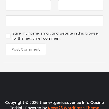
Save my name, email, and website in this browser
for the next time I comment.
Copyright © 2026 thenextgeniusavenue Info Casino
Terkini | Powered by
News25 WordPress Theme