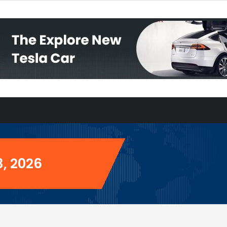
3, 2026