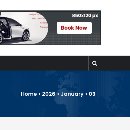
Home
>
2026
>
January
>
03