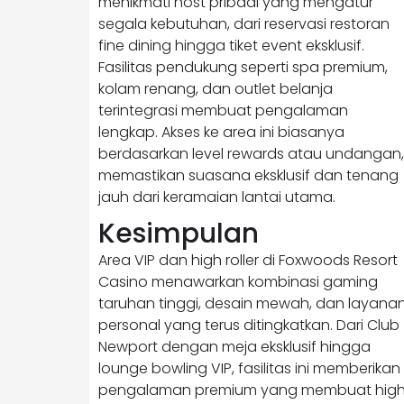
menikmati host pribadi yang mengatur
segala kebutuhan, dari reservasi restoran
fine dining hingga tiket event eksklusif.
Fasilitas pendukung seperti spa premium,
kolam renang, dan outlet belanja
terintegrasi membuat pengalaman
lengkap. Akses ke area ini biasanya
berdasarkan level rewards atau undangan,
memastikan suasana eksklusif dan tenang
jauh dari keramaian lantai utama.
Kesimpulan
Area VIP dan high roller di Foxwoods Resort
Casino menawarkan kombinasi gaming
taruhan tinggi, desain mewah, dan layana
personal yang terus ditingkatkan. Dari Club
Newport dengan meja eksklusif hingga
lounge bowling VIP, fasilitas ini memberikan
pengalaman premium yang membuat hig