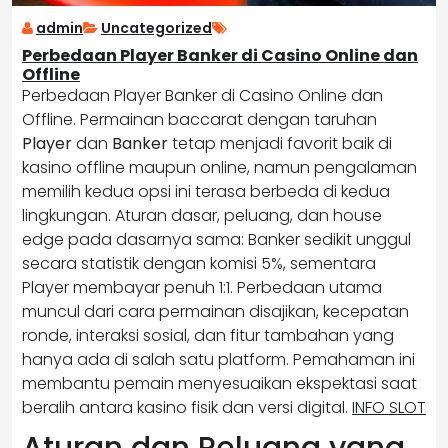
admin
Uncategorized
Perbedaan Player Banker di Casino Online dan
Offline
Perbedaan Player Banker di Casino Online dan
Offline. Permainan baccarat dengan taruhan
Player
dan
Banker
tetap menjadi favorit baik di
kasino offline maupun online, namun pengalaman
memilih kedua opsi ini terasa berbeda di kedua
lingkungan. Aturan dasar, peluang, dan house
edge pada dasarnya sama: Banker sedikit unggul
secara statistik dengan komisi 5%, sementara
Player membayar penuh 1:1. Perbedaan utama
muncul dari cara permainan disajikan, kecepatan
ronde, interaksi sosial, dan fitur tambahan yang
hanya ada di salah satu platform. Pemahaman ini
membantu pemain menyesuaikan ekspektasi saat
beralih antara kasino fisik dan versi digital.
INFO SLOT