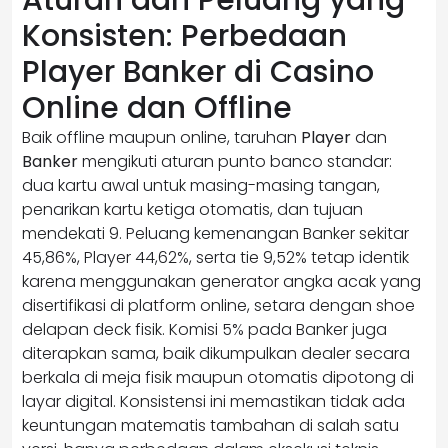
Aturan dan Peluang yang
Konsisten: Perbedaan
Player Banker di Casino
Online dan Offline
Baik offline maupun online, taruhan
Player
dan
Banker
mengikuti aturan punto banco standar:
dua kartu awal untuk masing-masing tangan,
penarikan kartu ketiga otomatis, dan tujuan
mendekati 9. Peluang kemenangan Banker sekitar
45,86%, Player 44,62%, serta tie 9,52% tetap identik
karena menggunakan generator angka acak yang
disertifikasi di platform online, setara dengan shoe
delapan deck fisik. Komisi 5% pada Banker juga
diterapkan sama, baik dikumpulkan dealer secara
berkala di meja fisik maupun otomatis dipotong di
layar digital. Konsistensi ini memastikan tidak ada
keuntungan matematis tambahan di salah satu