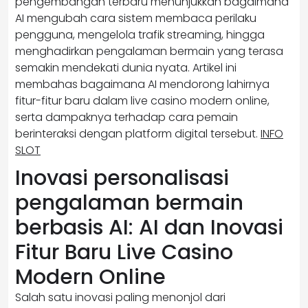
pengembangan terbaru menunjukkan bagaimana
AI mengubah cara sistem membaca perilaku
pengguna, mengelola trafik streaming, hingga
menghadirkan pengalaman bermain yang terasa
semakin mendekati dunia nyata. Artikel ini
membahas bagaimana AI mendorong lahirnya
fitur-fitur baru dalam live casino modern online,
serta dampaknya terhadap cara pemain
berinteraksi dengan platform digital tersebut.
INFO
SLOT
Inovasi personalisasi
pengalaman bermain
berbasis AI: AI dan Inovasi
Fitur Baru Live Casino
Modern Online
Salah satu inovasi paling menonjol dari