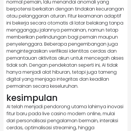
normal pemain, lalu menandai anomali yang
berpotensi berkaitan dengan tindakan kecurangan
atau pelanggaran aturan. Fitur keamanan adaptif
ini bekerja secara otomatis di latar belakang tanpa
mengganggu jalannya permainan, namun tetap
memberikan perlindungan bagi pemain maupun
penyelenggara. Beberapa pengembangan juga
mengintegrasikan verifikasi identitas cerdas dan
pemantauan aktivitas akun untuk mencegah akses
tidak sah. Dengan pendekatan seperti ini, AI tidak
hanya menjadi alat hiburan, tetapi juga tameng
digital yang menjaga integritas dan keadilan
permainan secara keseluruhan.
kesimpulan
AI telah menjadi pendorong utama lahirnya inovasi
fitur baru pada live casino modern online, mulai
dari personalisasi pengalaman bermain, interaksi
cerdas, optimalisasi streaming, hingga