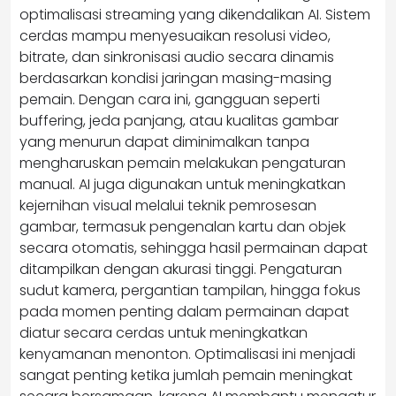
optimalisasi streaming yang dikendalikan AI. Sistem
cerdas mampu menyesuaikan resolusi video,
bitrate, dan sinkronisasi audio secara dinamis
berdasarkan kondisi jaringan masing-masing
pemain. Dengan cara ini, gangguan seperti
buffering, jeda panjang, atau kualitas gambar
yang menurun dapat diminimalkan tanpa
mengharuskan pemain melakukan pengaturan
manual. AI juga digunakan untuk meningkatkan
kejernihan visual melalui teknik pemrosesan
gambar, termasuk pengenalan kartu dan objek
secara otomatis, sehingga hasil permainan dapat
ditampilkan dengan akurasi tinggi. Pengaturan
sudut kamera, pergantian tampilan, hingga fokus
pada momen penting dalam permainan dapat
diatur secara cerdas untuk meningkatkan
kenyamanan menonton. Optimalisasi ini menjadi
sangat penting ketika jumlah pemain meningkat