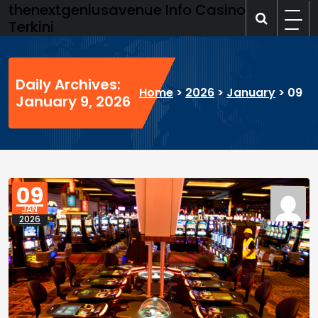
Skip
thenextgeniusavenue Info Casino
to
Terkini
content
Daily Archives:
Home
>
2026
>
January
>
09
January 9, 2026
09
JAN
2026