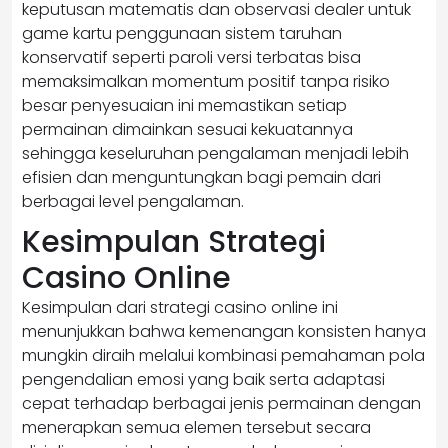
keputusan matematis dan observasi dealer untuk
game kartu penggunaan sistem taruhan
konservatif seperti paroli versi terbatas bisa
memaksimalkan momentum positif tanpa risiko
besar penyesuaian ini memastikan setiap
permainan dimainkan sesuai kekuatannya
sehingga keseluruhan pengalaman menjadi lebih
efisien dan menguntungkan bagi pemain dari
berbagai level pengalaman.
Kesimpulan Strategi
Casino Online
Kesimpulan dari strategi casino online ini
menunjukkan bahwa kemenangan konsisten hanya
mungkin diraih melalui kombinasi pemahaman pola
pengendalian emosi yang baik serta adaptasi
cepat terhadap berbagai jenis permainan dengan
menerapkan semua elemen tersebut secara