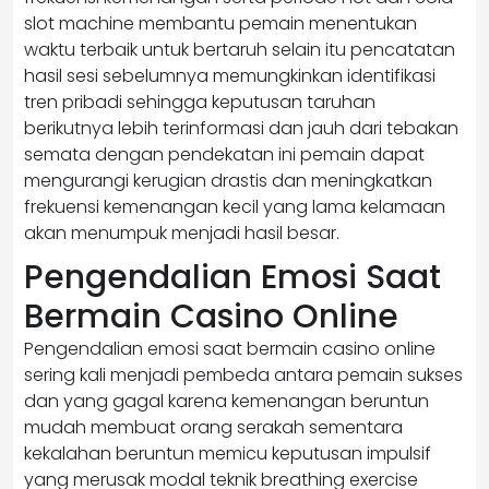
slot machine membantu pemain menentukan
waktu terbaik untuk bertaruh selain itu pencatatan
hasil sesi sebelumnya memungkinkan identifikasi
tren pribadi sehingga keputusan taruhan
berikutnya lebih terinformasi dan jauh dari tebakan
semata dengan pendekatan ini pemain dapat
mengurangi kerugian drastis dan meningkatkan
frekuensi kemenangan kecil yang lama kelamaan
akan menumpuk menjadi hasil besar.
Pengendalian Emosi Saat
Bermain Casino Online
Pengendalian emosi saat bermain casino online
sering kali menjadi pembeda antara pemain sukses
dan yang gagal karena kemenangan beruntun
mudah membuat orang serakah sementara
kekalahan beruntun memicu keputusan impulsif
yang merusak modal teknik breathing exercise