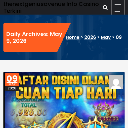
Skip
thenextgeniusavenue Info Casino
to
Terkini
content
Daily Archives: May
Home
>
2026
>
May
>
09
9, 2026
09
MAY
2026