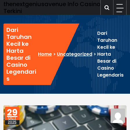
Skip
thenextgeniusavenue Info Casino
to
Terkini
content
Dari
Dari
Taruhan
Taruhan
Kecil ke
Kecil ke
Harta
Home
>
Uncategorized
>
Harta
Besar di
Besar di
Casino
Casino
Legendari
Legendaris
s
29
OCT
2025