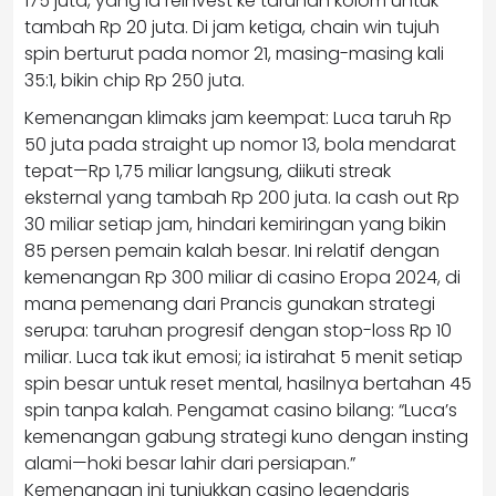
175 juta, yang ia reinvest ke taruhan kolom untuk
tambah Rp 20 juta. Di jam ketiga, chain win tujuh
spin berturut pada nomor 21, masing-masing kali
35:1, bikin chip Rp 250 juta.
Kemenangan klimaks jam keempat: Luca taruh Rp
50 juta pada straight up nomor 13, bola mendarat
tepat—Rp 1,75 miliar langsung, diikuti streak
eksternal yang tambah Rp 200 juta. Ia cash out Rp
30 miliar setiap jam, hindari kemiringan yang bikin
85 persen pemain kalah besar. Ini relatif dengan
kemenangan Rp 300 miliar di casino Eropa 2024, di
mana pemenang dari Prancis gunakan strategi
serupa: taruhan progresif dengan stop-loss Rp 10
miliar. Luca tak ikut emosi; ia istirahat 5 menit setiap
spin besar untuk reset mental, hasilnya bertahan 45
spin tanpa kalah. Pengamat casino bilang: “Luca’s
kemenangan gabung strategi kuno dengan insting
alami—hoki besar lahir dari persiapan.”
Kemenangan ini tunjukkan casino legendaris