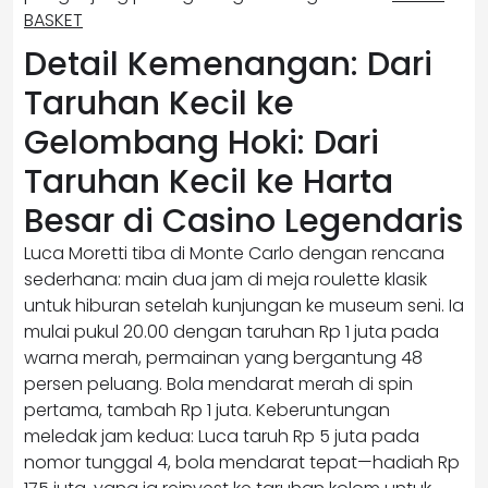
BASKET
Detail Kemenangan: Dari
Taruhan Kecil ke
Gelombang Hoki: Dari
Taruhan Kecil ke Harta
Besar di Casino Legendaris
Luca Moretti tiba di Monte Carlo dengan rencana
sederhana: main dua jam di meja roulette klasik
untuk hiburan setelah kunjungan ke museum seni. Ia
mulai pukul 20.00 dengan taruhan Rp 1 juta pada
warna merah, permainan yang bergantung 48
persen peluang. Bola mendarat merah di spin
pertama, tambah Rp 1 juta. Keberuntungan
meledak jam kedua: Luca taruh Rp 5 juta pada
nomor tunggal 4, bola mendarat tepat—hadiah Rp