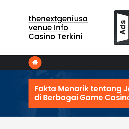
Skip
to
thenextgeniusa
content
venue Info
Casino Terkini
Fakta Menarik tentang 
di Berbagai Game Casin