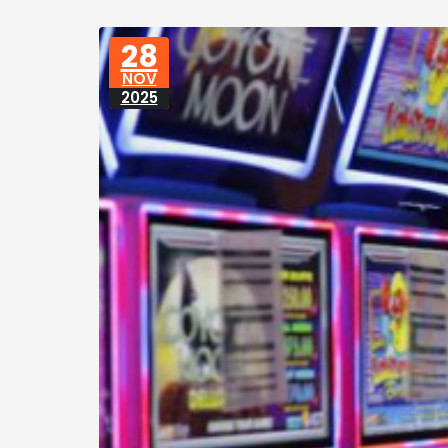
28
NOV
2025