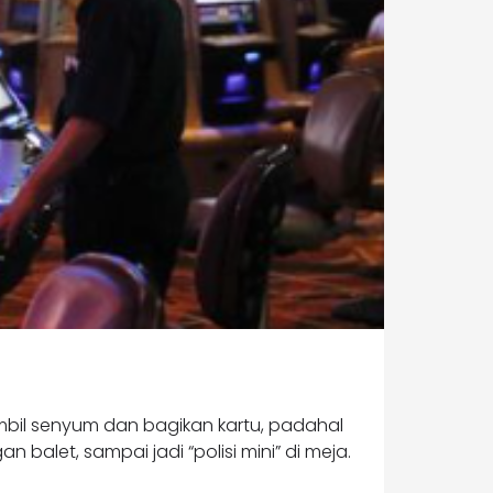
ambil senyum dan bagikan kartu, padahal
balet, sampai jadi “polisi mini” di meja.