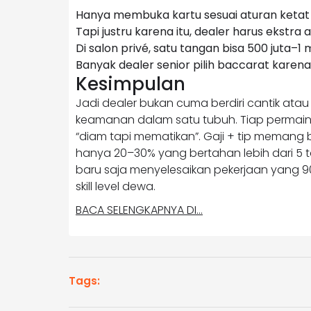
Hanya membuka kartu sesuai aturan ketat (t
Tapi justru karena itu, dealer harus ekstra 
Di salon privé, satu tangan bisa 500 juta–1 
Banyak dealer senior pilih baccarat karena
Kesimpulan
Jadi dealer bukan cuma berdiri cantik ata
keamanan dalam satu tubuh. Tiap permainan p
“diam tapi mematikan”. Gaji + tip memang b
hanya 20–30% yang bertahan lebih dari 5 ta
baru saja menyelesaikan pekerjaan yang 90
skill level dewa.
BACA SELENGKAPNYA DI…
Tags: