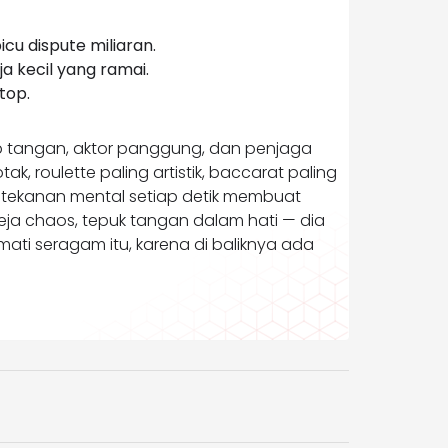
icu dispute miliaran.
ja kecil yang ramai.
top.
lap tangan, aktor panggung, dan penjaga
k, roulette paling artistik, baccarat paling
an tekanan mental setiap detik membuat
meja chaos, tepuk tangan dalam hati — dia
ati seragam itu, karena di baliknya ada