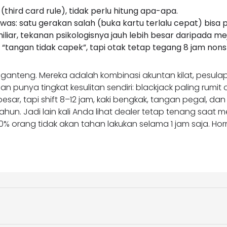
hird card rule), tidak perlu hitung apa-apa.
awas: satu gerakan salah (buka kartu terlalu cepat) bisa p
miliar, tekanan psikologisnya jauh lebih besar daripada me
 “tangan tidak capek”, tapi otak tetap tegang 8 jam nons
u ganteng. Mereka adalah kombinasi akuntan kilat, pesu
unya tingkat kesulitan sendiri: blackjack paling rumit ota
esar, tapi shift 8–12 jam, kaki bengkak, tangan pegal, d
hun. Jadi lain kali Anda lihat dealer tetap tenang saat 
% orang tidak akan tahan lakukan selama 1 jam saja. Horm