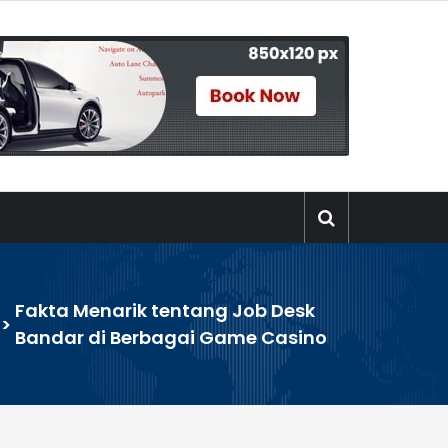
Fakta Menarik tentang Job Desk
>
Bandar di Berbagai Game Casino