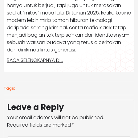
hanya untuk berjudi, tapi juga untuk merasakan
sedikit “mitos” masa lalu. Di tahun 2025, ketika kasino
modern lebih mirip taman hiburan teknologi
daripada sarang kriminal, cerita mafia klasik tetap
menjadi bagian tak terpisahkan dari identitasnya—
sebuah warisan budaya yang terus diceritakan
dan dinikmati lintas generasi.
BACA SELENGKAPNYA DI…
Tags:
Leave a Reply
Your email address will not be published.
Required fields are marked
*