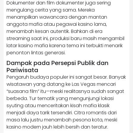
Dokumenter dan film dokumenter juga sering
mengulang cerita yang sama. Mereka
menampilkan wawancara dengan mantan
anggota mafia atau pegawai kasino lama,
menambah kesan autentik. Bahkan di era
streaming saat ini, produksi baru masih mengambil
latar kasino mafia karena tema ini terbukti menarik
penonton lintas generasi.
Dampak pada Persepsi Publik dan
Pariwisata
Pengaruh budaya populer ini sangat besar. Banyak
wisatawan yang datang ke Las Vegas mencari
“suasana film” itu—meski realitasnya sudah sangat
berbeda. Tur tematik yang mengunjungi lokasi
syuting atau menceritakan kisah mafia klasik
menjadi daya tarik tersendiri. Citra romantis dari
masa lalu justru menambah pesona kota, meski
kasino modern jauh lebih bersih dan teratur.