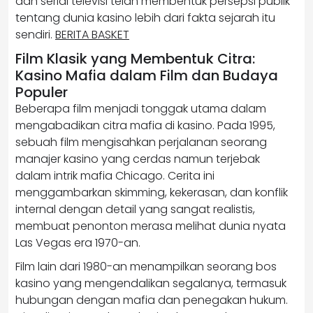
dan serial televisi telah membentuk persepsi publik
tentang dunia kasino lebih dari fakta sejarah itu
sendiri.
BERITA BASKET
Film Klasik yang Membentuk Citra:
Kasino Mafia dalam Film dan Budaya
Populer
Beberapa film menjadi tonggak utama dalam
mengabadikan citra mafia di kasino. Pada 1995,
sebuah film mengisahkan perjalanan seorang
manajer kasino yang cerdas namun terjebak
dalam intrik mafia Chicago. Cerita ini
menggambarkan skimming, kekerasan, dan konflik
internal dengan detail yang sangat realistis,
membuat penonton merasa melihat dunia nyata
Las Vegas era 1970-an.
Film lain dari 1980-an menampilkan seorang bos
kasino yang mengendalikan segalanya, termasuk
hubungan dengan mafia dan penegakan hukum.