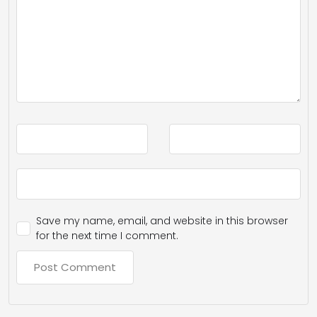
Save my name, email, and website in this browser
for the next time I comment.