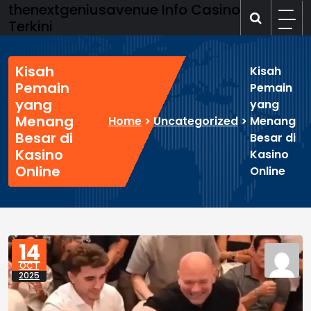
Skip
thenextgeniusavenue Info Casino
to
Terkini
content
Kisah
Kisah
Pemain
Pemain
yang
yang
Menang
Home
>
Uncategorized
>
Menang
Besar di
Besar di
Kasino
Kasino
Online
Online
14
OCT
2025