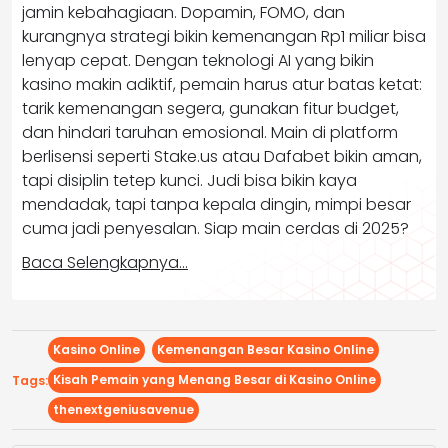
jamin kebahagiaan. Dopamin, FOMO, dan
kurangnya strategi bikin kemenangan Rp1 miliar bisa
lenyap cepat. Dengan teknologi AI yang bikin
kasino makin adiktif, pemain harus atur batas ketat:
tarik kemenangan segera, gunakan fitur budget,
dan hindari taruhan emosional. Main di platform
berlisensi seperti Stake.us atau Dafabet bikin aman,
tapi disiplin tetep kunci. Judi bisa bikin kaya
mendadak, tapi tanpa kepala dingin, mimpi besar
cuma jadi penyesalan. Siap main cerdas di 2025?
Baca Selengkapnya…
Kasino Online
Kemenangan Besar Kasino Online
Kisah Pemain yang Menang Besar di Kasino Online
Tags:
thenextgeniusavenue