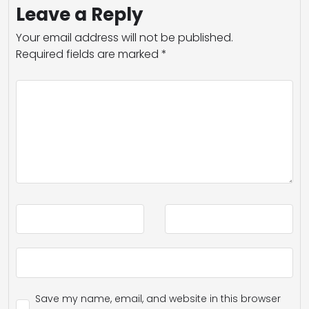
Leave a Reply
Your email address will not be published.
Required fields are marked
*
Save my name, email, and website in this browser