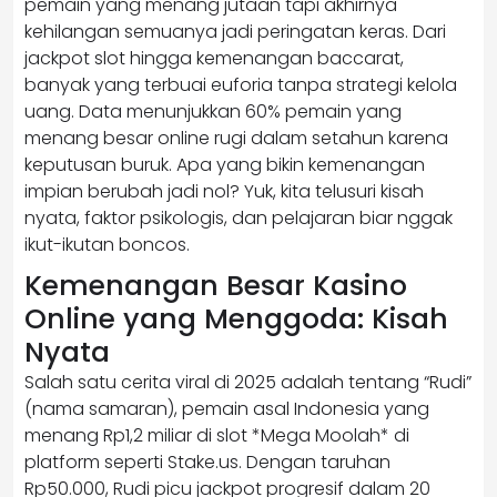
pemain yang menang jutaan tapi akhirnya
kehilangan semuanya jadi peringatan keras. Dari
jackpot slot hingga kemenangan baccarat,
banyak yang terbuai euforia tanpa strategi kelola
uang. Data menunjukkan 60% pemain yang
menang besar online rugi dalam setahun karena
keputusan buruk. Apa yang bikin kemenangan
impian berubah jadi nol? Yuk, kita telusuri kisah
nyata, faktor psikologis, dan pelajaran biar nggak
ikut-ikutan boncos.
Kemenangan Besar Kasino
Online yang Menggoda: Kisah
Nyata
Salah satu cerita viral di 2025 adalah tentang “Rudi”
(nama samaran), pemain asal Indonesia yang
menang Rp1,2 miliar di slot *Mega Moolah* di
platform seperti Stake.us. Dengan taruhan
Rp50.000, Rudi picu jackpot progresif dalam 20