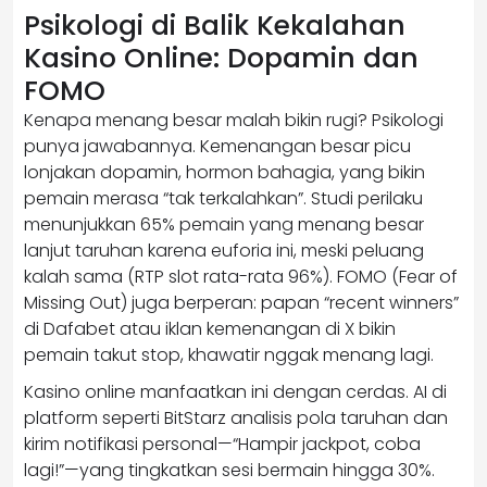
Psikologi di Balik Kekalahan
Kasino Online: Dopamin dan
FOMO
Kenapa menang besar malah bikin rugi? Psikologi
punya jawabannya. Kemenangan besar picu
lonjakan dopamin, hormon bahagia, yang bikin
pemain merasa “tak terkalahkan”. Studi perilaku
menunjukkan 65% pemain yang menang besar
lanjut taruhan karena euforia ini, meski peluang
kalah sama (RTP slot rata-rata 96%). FOMO (Fear of
Missing Out) juga berperan: papan “recent winners”
di Dafabet atau iklan kemenangan di X bikin
pemain takut stop, khawatir nggak menang lagi.
Kasino online manfaatkan ini dengan cerdas. AI di
platform seperti BitStarz analisis pola taruhan dan
kirim notifikasi personal—“Hampir jackpot, coba
lagi!”—yang tingkatkan sesi bermain hingga 30%.