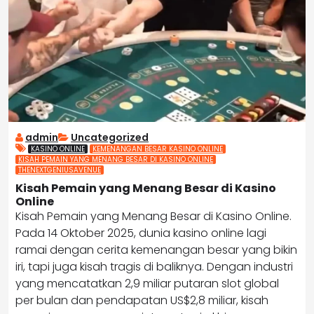
admin
Uncategorized
KASINO ONLINE
KEMENANGAN BESAR KASINO ONLINE
KISAH PEMAIN YANG MENANG BESAR DI KASINO ONLINE
THENEXTGENIUSAVENUE
Kisah Pemain yang Menang Besar di Kasino
Online
Kisah Pemain yang Menang Besar di Kasino Online.
Pada 14 Oktober 2025, dunia kasino online lagi
ramai dengan cerita kemenangan besar yang bikin
iri, tapi juga kisah tragis di baliknya. Dengan industri
yang mencatatkan 2,9 miliar putaran slot global
per bulan dan pendapatan US$2,8 miliar, kisah