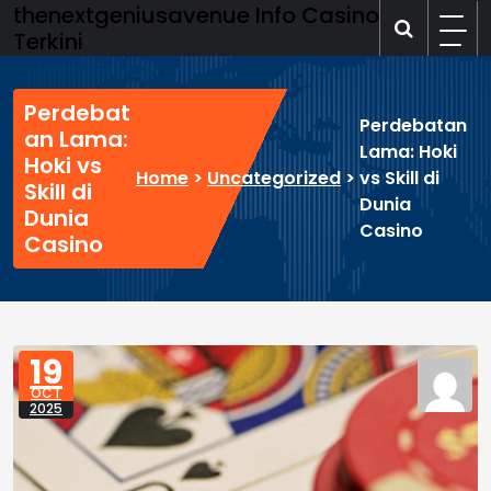
Skip
thenextgeniusavenue Info Casino
to
Terkini
content
Perdebat
Perdebatan
an Lama:
Lama: Hoki
Hoki vs
Home
>
Uncategorized
>
vs Skill di
Skill di
Dunia
Dunia
Casino
Casino
19
OCT
2025