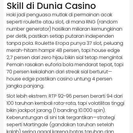
Skill di Dunia Casino
Hoki jadi penguasa mutlak di permainan acak
seperti roulette atau slot, di mana RNG (random
number generator) hasilkan miliaran kemungkinan
per detik, pastikan setiap putaran independen
tanpa pola. Roulette Eropa punya 37 slot, peluang
merah-hitam hampir 48 persen, tapi house edge
2,7 persen dari zero hijau bikin sial tetap mengintai.
Pemain rasakan euforia bola mendarat tepat, tapi
70 persen kekalahan dari streak sial berturut—
house edge pastikan casino untung 4 persen
jangka panjang.
Slot lebih ekstrem: RTP 92-96 persen berarti 94 dari
100 taruhan kembali rata-rata, tapi volatilitas tinggi
bikin jackpot jarang (1 banding 10.000 spin).
Keberuntungan di sini tak tergantikan—strategi
seperti Martingale (gandakan taruhan setelah
kalah) sering gagal karena batas taruhan dan