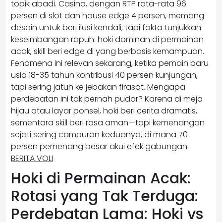
topik abadi. Casino, dengan RTP rata-rata 96
persen di slot dan house edge 4 persen, memang
desain untuk beri ilusi kendali, tapi fakta tunjukkan
keseimbangan rapuh: hoki dominan di permainan
acak, skill beri edge di yang berbasis kemampuan.
Fenomena ini relevan sekarang, ketika pemain baru
usia 18-35 tahun kontribusi 40 persen kunjungan,
tapi sering jatuh ke jebakan firasat. Mengapa
perdebatan ini tak pernah pudar? Karena di meja
hijau atau layar ponsel, hoki beri cerita dramatis,
sementara skill beri rasa aman—tapi kemenangan
sejati sering campuran keduanya, di mana 70
persen pemenang besar akui efek gabungan.
BERITA VOLI
Hoki di Permainan Acak:
Rotasi yang Tak Terduga:
Perdebatan Lama: Hoki vs