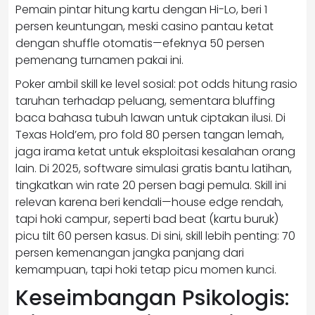
Pemain pintar hitung kartu dengan Hi-Lo, beri 1
persen keuntungan, meski casino pantau ketat
dengan shuffle otomatis—efeknya 50 persen
pemenang turnamen pakai ini.
Poker ambil skill ke level sosial: pot odds hitung rasio
taruhan terhadap peluang, sementara bluffing
baca bahasa tubuh lawan untuk ciptakan ilusi. Di
Texas Hold’em, pro fold 80 persen tangan lemah,
jaga irama ketat untuk eksploitasi kesalahan orang
lain. Di 2025, software simulasi gratis bantu latihan,
tingkatkan win rate 20 persen bagi pemula. Skill ini
relevan karena beri kendali—house edge rendah,
tapi hoki campur, seperti bad beat (kartu buruk)
picu tilt 60 persen kasus. Di sini, skill lebih penting: 70
persen kemenangan jangka panjang dari
kemampuan, tapi hoki tetap picu momen kunci.
Keseimbangan Psikologis: