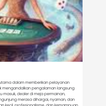
an utama dalam memberikan pelayanan
fisik mengandalkan pengalaman langsung
u masuk, dealer di meja permainan,
gunjung merasa dihargai, nyaman, dan
an kecil, profesionalisme, dan kemampuan