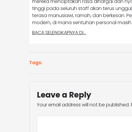
mereka menciptakan rasa dihargai dan ny
tinggi pada seluruh staff akan terus un
terasa manusiawi, ramah, dan berkesan. Pe
modern, di mana sentuhan personal masih me
BACA SELENGKAPNYA DI…
Tags:
Leave a Reply
Your email address will not be published.