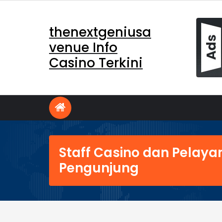
Skip
to
thenextgeniusa
content
venue Info
Casino Terkini
Staff Casino dan Pelaya
Pengunjung