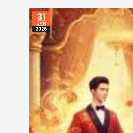
31
JAN
2026