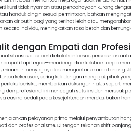
han. Pit boss memantau meja agar tidak terlalu ramai, 
erti kursi tidak nyaman atau pencahayaan kurang denga
au handuk dingin sesuai permintaan, bahkan mengingat 
 air putih bagi yang terlihat lelah atau mengarahkan ke a
n secara individu, meningkatkan rasa betah dan kemungki
lit dengan Empati dan Profes
cul situasi sulit seperti kekalahan besar, perselisihan a
gan empati tapi tegas—mendengarkan keluhan tanpa memi
t, minuman penyegar, atau mengantar ke area tenang. Jik
npa kekerasan, sering kali dengan mengajak pihak yang 
perilaku berisiko, memberikan dukungan halus seperti m
 dan profesional ini mencegah satu insiden merusak p
a casino peduli pada kesejahteraan mereka, bukan ha
 menjalankan pelayanan prima melalui penyambutan hanga
ati dan profesionalisme. Di tengah tekanan shift panjan