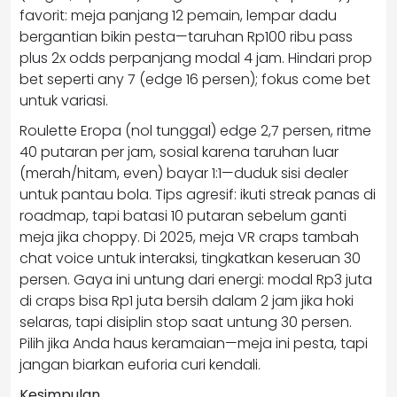
favorit: meja panjang 12 pemain, lempar dadu
bergantian bikin pesta—taruhan Rp100 ribu pass
plus 2x odds perpanjang modal 4 jam. Hindari prop
bet seperti any 7 (edge 16 persen); fokus come bet
untuk variasi.
Roulette Eropa (nol tunggal) edge 2,7 persen, ritme
40 putaran per jam, sosial karena taruhan luar
(merah/hitam, even) bayar 1:1—duduk sisi dealer
untuk pantau bola. Tips agresif: ikuti streak panas di
roadmap, tapi batasi 10 putaran sebelum ganti
meja jika choppy. Di 2025, meja VR craps tambah
chat voice untuk interaksi, tingkatkan keseruan 30
persen. Gaya ini untung dari energi: modal Rp3 juta
di craps bisa Rp1 juta bersih dalam 2 jam jika hoki
selaras, tapi disiplin stop saat untung 30 persen.
Pilih jika Anda haus keramaian—meja ini pesta, tapi
jangan biarkan euforia curi kendali.
Kesimpulan