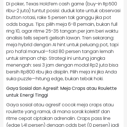
Di poker, Texas Hold’em cash game (buy-in Rp500
ribu-2 juta) tuntut posisi: duduk late untuk observasi
button rotasi, rake 5 persen tak ganggu jika pot
odds bagus. Tips: pilih meja 6-8 pemain, bukan full
ring 10, agar ritme 25-35 tangan per jam beri waktu
analisis tells seperti gelisah lawan. Tren sekarang:
meja hybrid dengan AI hint untuk peluang pot, tapi
pro hafal manual—fold 80 persen tangan lemah
untuk simpan chip. Strategi ini untung jangka
menengah: sesi 3 jam dengan modal Rp2 juta bisa
bersih Rp800 ribu jika disiplin. Pilih meja ini jika Anda
suka puzzle—hitung edge, bukan tebak hoki.
Gaya Sosial dan Agresif: Meja Craps atau Roulette
untuk Energi Tinggi
Gaya sosial atau agresif cocok meja craps atau
roulette yang ramai, di mana sorak kolektif dan
ritme cepat ciptakan adrenalin. Craps pass line
(edge 1,41 persen) dengan odds bet (0 persen) jadi