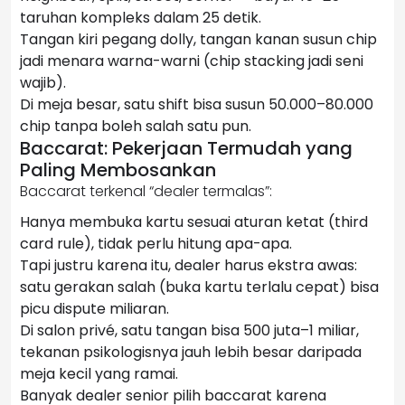
taruhan kompleks dalam 25 detik.
Tangan kiri pegang dolly, tangan kanan susun chip
jadi menara warna-warni (chip stacking jadi seni
wajib).
Di meja besar, satu shift bisa susun 50.000–80.000
chip tanpa boleh salah satu pun.
Baccarat: Pekerjaan Termudah yang
Paling Membosankan
Baccarat terkenal “dealer termalas”:
Hanya membuka kartu sesuai aturan ketat (third
card rule), tidak perlu hitung apa-apa.
Tapi justru karena itu, dealer harus ekstra awas:
satu gerakan salah (buka kartu terlalu cepat) bisa
picu dispute miliaran.
Di salon privé, satu tangan bisa 500 juta–1 miliar,
tekanan psikologisnya jauh lebih besar daripada
meja kecil yang ramai.
Banyak dealer senior pilih baccarat karena