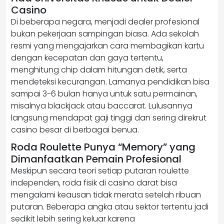
Casino
Di beberapa negara, menjadi dealer profesional
bukan pekerjaan sampingan biasa. Ada sekolah
resmi yang mengajarkan cara membagikan kartu
dengan kecepatan dan gaya tertentu,
menghitung chip dalam hitungan detik, serta
mendeteksi kecurangan. Lamanya pendidikan bisa
sampai 3-6 bulan hanya untuk satu permainan,
misalnya blackjack atau baccarat. Lulusannya
langsung mendapat gaji tinggi dan sering direkrut
casino besar di berbagai benua.
Roda Roulette Punya “Memory” yang
Dimanfaatkan Pemain Profesional
Meskipun secara teori setiap putaran roulette
independen, roda fisik di casino darat bisa
mengalami keausan tidak merata setelah ribuan
putaran. Beberapa angka atau sektor tertentu jadi
sedikit lebih sering keluar karena