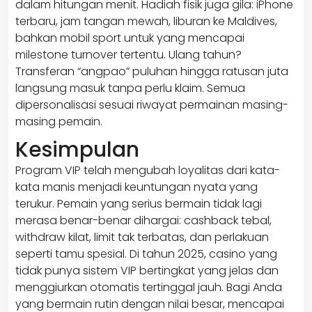
dalam hitungan menit. Hadiah fisik juga gila: iPhone
terbaru, jam tangan mewah, liburan ke Maldives,
bahkan mobil sport untuk yang mencapai
milestone turnover tertentu. Ulang tahun?
Transferan “angpao” puluhan hingga ratusan juta
langsung masuk tanpa perlu klaim. Semua
dipersonalisasi sesuai riwayat permainan masing-
masing pemain.
Kesimpulan
Program VIP telah mengubah loyalitas dari kata-
kata manis menjadi keuntungan nyata yang
terukur. Pemain yang serius bermain tidak lagi
merasa benar-benar dihargai: cashback tebal,
withdraw kilat, limit tak terbatas, dan perlakuan
seperti tamu spesial. Di tahun 2025, casino yang
tidak punya sistem VIP bertingkat yang jelas dan
menggiurkan otomatis tertinggal jauh. Bagi Anda
yang bermain rutin dengan nilai besar, mencapai