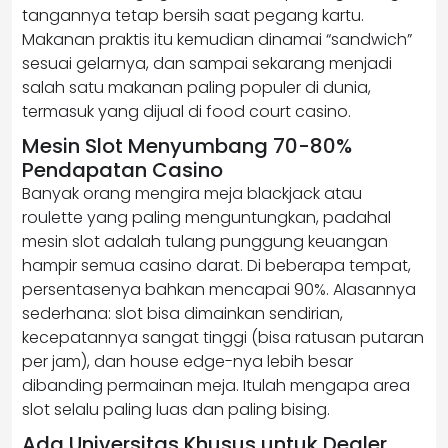
tangannya tetap bersih saat pegang kartu.
Makanan praktis itu kemudian dinamai “sandwich”
sesuai gelarnya, dan sampai sekarang menjadi
salah satu makanan paling populer di dunia,
termasuk yang dijual di food court casino.
Mesin Slot Menyumbang 70-80%
Pendapatan Casino
Banyak orang mengira meja blackjack atau
roulette yang paling menguntungkan, padahal
mesin slot adalah tulang punggung keuangan
hampir semua casino darat. Di beberapa tempat,
persentasenya bahkan mencapai 90%. Alasannya
sederhana: slot bisa dimainkan sendirian,
kecepatannya sangat tinggi (bisa ratusan putaran
per jam), dan house edge-nya lebih besar
dibanding permainan meja. Itulah mengapa area
slot selalu paling luas dan paling bising.
Ada Universitas Khusus untuk Dealer