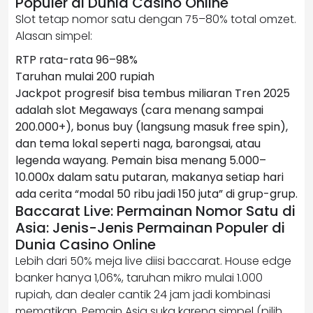
Populer di Dunia Casino Online
Slot tetap nomor satu dengan 75–80% total omzet.
Alasan simpel:
RTP rata-rata 96–98%
Taruhan mulai 200 rupiah
Jackpot progresif bisa tembus miliaran Tren 2025
adalah slot Megaways (cara menang sampai
200.000+), bonus buy (langsung masuk free spin),
dan tema lokal seperti naga, barongsai, atau
legenda wayang. Pemain bisa menang 5.000–
10.000x dalam satu putaran, makanya setiap hari
ada cerita “modal 50 ribu jadi 150 juta” di grup-grup.
Baccarat Live: Permainan Nomor Satu di
Asia: Jenis-Jenis Permainan Populer di
Dunia Casino Online
Lebih dari 50% meja live diisi baccarat. House edge
banker hanya 1,06%, taruhan mikro mulai 1.000
rupiah, dan dealer cantik 24 jam jadi kombinasi
mematikan. Pemain Asia suka karena simpel (pilih