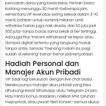
pencairan dana yang beda kelas. Pemain biasa
kadang menunggu 30 menit–beberapa jam,
sementara VIP level atas sering selesai dalam 3–10
menit, bahkan untuk nominal miliaran. Limit
withdraw harian juga naik drastis: dari 50 juta jadi
500 juta–tanpa batas sama sekali di tier tertinggi.
Ada juga fitur “instant withdrawal” ke kripto atau
dompet digital tertentu yang langsung masuk
tanpa antre. Sensasi “menang malam ini, pagi
sudah di rekening” benar-benar jadi kenyataan.
Hadiah Personal dan
Manajer Akun Pribadi
VIP tidak lagi berurusan dengan live chat biasa.
Mereka punya manajer akun pribadi yang bisa
dihubungi lewat WhatsApp atau Telegram 24 jam.
Mau minta bonus dadakan, naikkan limit taruhan
meja privat, atau pesan tiket konser—semua diurus