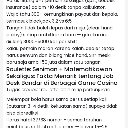
Harus hitung 5–7 pemain sekaligus (split, double,
insurance) dalam <10 detik tanpa kalkulator.
Wajib tahu 300+ kemungkinan payout dari kepala,
termasuk blackjack 3:2 vs 6:5.
Tangan tidak boleh lepas dari meja (clear hand
policy) setiap ambil kartu baru — gerakan ini
diulang 3000–5000 kali per shift.
Kalau pemain marah karena kalah, dealer tetap
harus senyum dan bilang “nice hand, Sir” meski
baru saja ambil 50 juta dalam satu tangan.
Roulette: Seniman + Matematikawan
Sekaligus: Fakta Menarik tentang Job
Desk Bandar di Berbagai Game Casino
Tugas croupier roulette lebih mirip pertunjukan:
Melempar bola harus sama persis setiap kali
(putaran 3–4 detik, kekuatan sama) supaya tidak
bisa diprediksi.
Harus hafal 37/38 nomor + semua taruhan
neighbour, split, street, corner — bayar 15–25