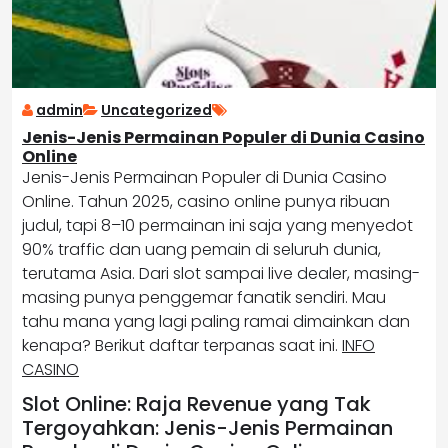
admin
Uncategorized
Jenis-Jenis Permainan Populer di Dunia Casino
Online
Jenis-Jenis Permainan Populer di Dunia Casino
Online. Tahun 2025, casino online punya ribuan
judul, tapi 8–10 permainan ini saja yang menyedot
90% traffic dan uang pemain di seluruh dunia,
terutama Asia. Dari slot sampai live dealer, masing-
masing punya penggemar fanatik sendiri. Mau
tahu mana yang lagi paling ramai dimainkan dan
kenapa? Berikut daftar terpanas saat ini.
INFO
CASINO
Slot Online: Raja Revenue yang Tak
Tergoyahkan: Jenis-Jenis Permainan