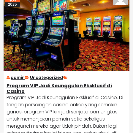
NOV
2025
admin
Uncategorized
Program VIP Jadi Keunggulan Eksklusif di
Casino
Program VIP Jadi Keunggulan Eksklusif di Casino. Di
tengah persaingan casino online yang semakin
ganas, program VIP kini jadi senjata pamungkas
untuk memanjakan pemain setia sekaligus
mengunci mereka agar tidak pindah. Bukan lagi