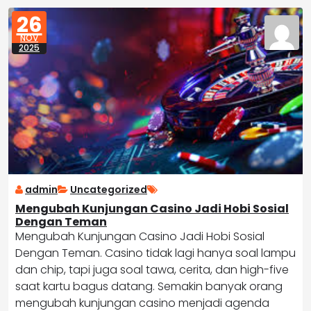
26
NOV
2025
admin
Uncategorized
Mengubah Kunjungan Casino Jadi Hobi Sosial
Dengan Teman
Mengubah Kunjungan Casino Jadi Hobi Sosial
Dengan Teman. Casino tidak lagi hanya soal lampu
dan chip, tapi juga soal tawa, cerita, dan high-five
saat kartu bagus datang. Semakin banyak orang
mengubah kunjungan casino menjadi agenda