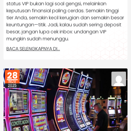
status VIP bukan lagi soal gengsi, melainkan
keputusan finansial paling cerdas. Semakin tinggi
tier Anda, semakin kecil kerugian dan semakin besar
keuntungan—titik. Jadi, kalau sudah sering deposit
besar, jangan lupa cek inbox: undangan VIP
mungkin sudah menunggu.
BACA SELENGKAPNYA DI…
28
NOV
2025