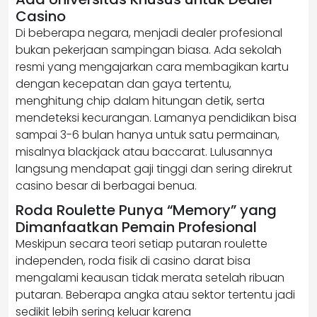
Casino
Di beberapa negara, menjadi dealer profesional
bukan pekerjaan sampingan biasa. Ada sekolah
resmi yang mengajarkan cara membagikan kartu
dengan kecepatan dan gaya tertentu,
menghitung chip dalam hitungan detik, serta
mendeteksi kecurangan. Lamanya pendidikan bisa
sampai 3-6 bulan hanya untuk satu permainan,
misalnya blackjack atau baccarat. Lulusannya
langsung mendapat gaji tinggi dan sering direkrut
casino besar di berbagai benua.
Roda Roulette Punya “Memory” yang
Dimanfaatkan Pemain Profesional
Meskipun secara teori setiap putaran roulette
independen, roda fisik di casino darat bisa
mengalami keausan tidak merata setelah ribuan
putaran. Beberapa angka atau sektor tertentu jadi
sedikit lebih sering keluar karena