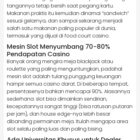
tangannya tetap bersih saat pegang kartu.
Makanan praktis itu kemudian dinamai “sandwich”
sesuai gelarnya, dan sampai sekarang menjadi
salah satu makanan paling populer di dunia,
termasuk yang dijual di food court casino.
Mesin Slot Menyumbang 70-80%
Pendapatan Casino
Banyak orang mengira meja blackjack atau
roulette yang paling menguntungkan, padahal
mesin slot adalah tulang punggung keuangan
hampir semua casino darat. Di beberapa tempat,
persentasenya bahkan mencapai 90%. Alasannya
sederhana: slot bisa dimainkan sendirian,
kecepatannya sangat tinggi (bisa ratusan putaran
per jam), dan house edge-nya lebih besar
dibanding permainan meja. Itulah mengapa area
slot selalu paling luas dan paling bising.
Ada Universitas Khusus untuk Dealer